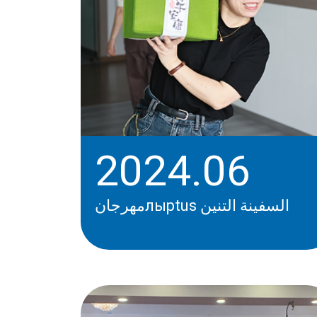
2024.06
مهرجانлыptus السفينة التنين