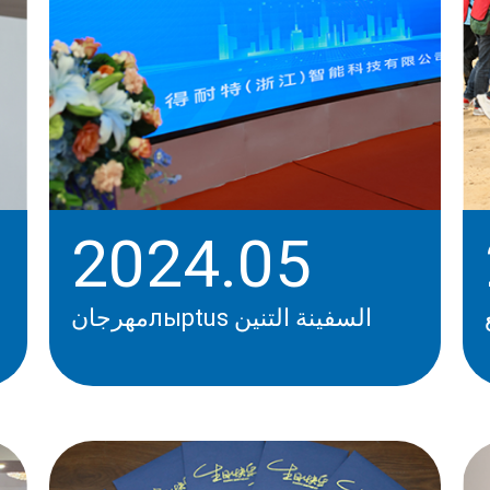
2024.05
مهرجانлыptus السفينة التنين