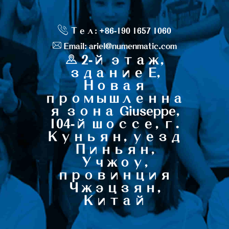
Тел: +86-190 1657 1060
Email: ariel@numenmatic.com
2-й этаж,
здание E,
Новая
промышленна
я зона Giuseppe,
104-й шоссе, г.
Куньян, уезд
Пиньян,
Учжоу,
провинция
Чжэцзян,
Китай